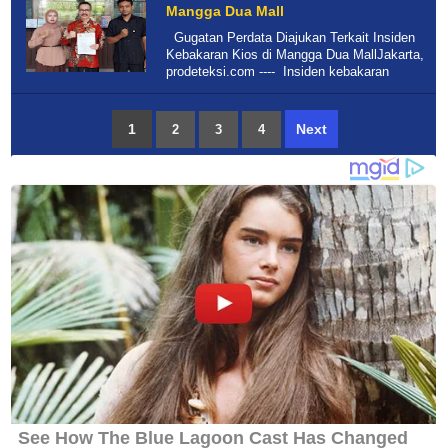
Mangga Dua Mall
Gugatan Perdata Diajukan Terkait Insiden
Kebakaran Kios di Mangga Dua MallJakarta,
prodeteksi.com ---- Insiden kebakaran
1
Next
2
3
4