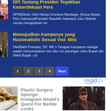
DPI Tantang Presiden Tegakkan
Kemerdekaan Pers
OPINIDitulis Oleh Heintje Grontson Mandagie, (Ketua Dewan
Pers Indonesia)Presiden Republik Indonesia Joko Widodo
secara mengejutkan me
Mewujudkan Kampanye yang
Rasionalistis Sesuai Visi- Misi
OlehBaldi Pramana, SH. MK,n Tahapan kampanye sebagai
wadah menyampaikan misi dan visi pasangan calon Bupati dan
Wakil Bupati cal
1
Next
2
3
4