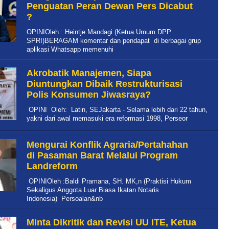
Penguatan Peran Dewan Pers Dicabut
?
OPINIOleh : Heintje Mandagi (Ketua Umum DPP
SPRI)BERAGAM komentar dan pendapat di berbagai grup
aplikasi Whatsapp memenuhi
Akrobatik Manajemen, Siapa
Diuntungkan Dibaik Restrukturisasi
Polis Konsumen Jiwasraya?
OPINI Oleh: Latin, SEJakarta - Selama lebih dari 22 tahun,
yakni dari awal memasuki era reformasi 1998, Perseor
Mengurai Konflik Agraria/Pertahahan
di Pasaman Barat Melalui Program
Landreform
OPINIOleh :Baldi Pramana, SH. MK,n (Praktisi Hukum
Sekaligus Anggota Luar Biasa Ikatan Notaris
Indonesia) Persoalan&nb
Minta Dikritik dan Revisi UU ITE, Ketua