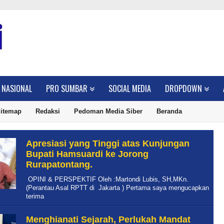
NASIONAL
PRO SUMBAR
SOCIAL MEDIA
DROPDOWN
itemap
Redaksi
Pedoman Media Siber
Beranda
Apresiasi yang Tinggi atas Kunjungan
Bupati Hamsuardi ke Jorong
Rurapatontang.
OPINI & PERSPEKTIF Oleh :Martondi Lubis, SH,MKn.
(Perantau Asal RPTT di Jakarta ) Pertama saya mengucapkan
terima
Menghianati Sejarah, Perlukah Mandat