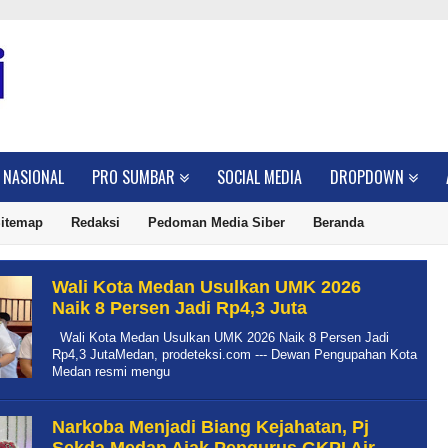
NASIONAL
PRO SUMBAR
SOCIAL MEDIA
DROPDOWN
itemap
Redaksi
Pedoman Media Siber
Beranda
Wali Kota Medan Usulkan UMK 2026
Naik 8 Persen Jadi Rp4,3 Juta
Wali Kota Medan Usulkan UMK 2026 Naik 8 Persen Jadi
Rp4,3 JutaMedan, prodeteksi.com --- Dewan Pengupahan Kota
Medan resmi mengu
Narkoba Menjadi Biang Kejahatan, Pj