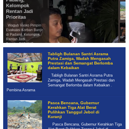
Kelompok
Rentan Jadi
Prioritas
Wagub Vasko Pimpin
Evakuasi Korban Banjir
di Padang, Kelompok
Rentan Jadi
PrioritasPADANG,
prodeteksi.com – Wakil
Gubernur Sumatera
Tabligh Bulanan Santri Asrama
Barat...
Putra Zamiga, Wadah Mengasah
Prestasi dan Semangat Berlomba
dalam Kebaikan
Tabligh Bulanan Santri Asrama Putra
Zamiga, Wadah Mengasah Prestasi dan
Semangat Berlomba dalam Kebaikan .
Pembina Asrama
Pasca Bencana, Gubernur
Kerahkan Tiga Alat Berat
Pulihkan Tanggul Jebol di
Kuranji
Pasca Bencana, Gubernur Kerahkan Tiga