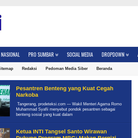
NASIONAL
PRO SUMBAR
SOCIAL MEDIA
DROPDOWN
itemap
Redaksi
Pedoman Media Siber
Beranda
Pesantren Benteng yang Kuat Cegah
Narkoba
Tangerang, prodeteksi.com — Wakil Menteri Agama Romo
Muhammad Syafii menyebut pondok pesantren sebagai
benteng sosial yang kuat dalam
Ketua INTI Tangsel Santo Wirawan