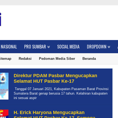
NASIONAL
PRO SUMBAR
SOCIAL MEDIA
DROPDOWN
itemap
Redaksi
Pedoman Media Siber
Beranda
Direktur PDAM Pasbar Mengucapkan
Selamat HUT Pasbar Ke-17
Tanggal 07 Januari 2021, Kabupaten Pasaman Barat Provinsi
Sumatera Barat genap berusia 17 tahun. Kelahiran kabupaten
ini sesuai aspir
H. Erick Haryona Mengucapkan