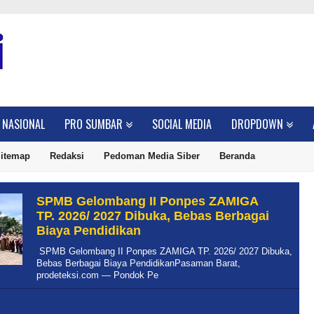
NASIONAL
PRO SUMBAR
SOCIAL MEDIA
DROPDOWN
itemap
Redaksi
Pedoman Media Siber
Beranda
SPMB Gelombang II Ponpes ZAMIGA
TP. 2026/ 2027 Dibuka, Bebas Berbagai
Biaya Pendidikan
SPMB Gelombang II Ponpes ZAMIGA TP. 2026/ 2027 Dibuka,
Bebas Berbagai Biaya PendidikanPasaman Barat,
prodeteksi.com — Pondok Pe