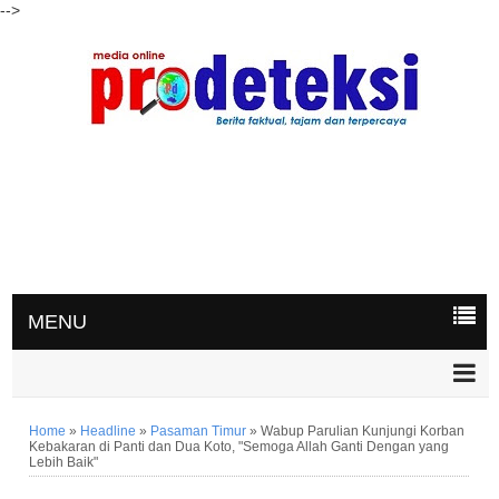
-->
MENU
Home
»
Headline
»
Pasaman Timur
»
Wabup Parulian Kunjungi Korban
Kebakaran di Panti dan Dua Koto, "Semoga Allah Ganti Dengan yang
Lebih Baik"