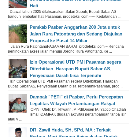
Hati.
Diawal tahun 2025 dilaksanakan Safari Subuh, Bupati Sabar AS
bangun jembatan hati.Pasaman, prodeteksi.com ----- Kedatangan ...
Pemkab Pasbar Anggarkan 200 Juta untuk
Jalan Rura Patontang dan Sedang Diajukan
Proposal ke Pusat 14 Miliar
Jalan Rura PatontangPASAMAN BARAT, prodeteksi.com – Rencana
peningkatan akses jalan menuju Jorong Rura Patontang, Ke ...
Izin Operasional UTD PMI Pasaman segera
Diterbitkan. Harapan Bupati Sabar AS,
Penyediaan Darah bisa Terpenuhi
Izin Operasional UTD PMI Pasaman segera Diterbitkan. Harapan
Bupati Sabar AS, Penyediaan Darah bisa TerpenuhiPasaman, prod ...
Dampak "PETI" di Pasbar, Perlu Percepatan
Legalitas Wilayah Pertambangan Rakyat
OPINI Oleh: Dr. Ikhwanri, M.Pd(Dosen IAI Yaptip Chadjah
Ismail)DAMPAK dugaan aktivitas pertambangan tanpa izin
atau y ...
DR. Zawil Huda, SH, SPd, MA : Terkait
Perbup, Mari Renung Sejenak dan Duduk