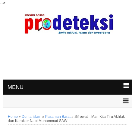
-->
MENU
Home
»
Dunia Islam
»
Pasaman Barat
»
Sifrowati : Mari Kita Tiru Akhlak
dan Karakter Nabi Muhammad SAW