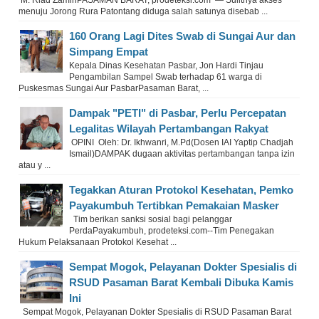
M. Riad ZaminPASAMAN BARAT, prodeteksi.com — Sulitnya akses
menuju Jorong Rura Patontang diduga salah satunya disebab ...
160 Orang Lagi Dites Swab di Sungai Aur dan
Simpang Empat
Kepala Dinas Kesehatan Pasbar, Jon Hardi Tinjau
Pengambilan Sampel Swab terhadap 61 warga di
Puskesmas Sungai Aur PasbarPasaman Barat, ...
Dampak "PETI" di Pasbar, Perlu Percepatan
Legalitas Wilayah Pertambangan Rakyat
OPINI Oleh: Dr. Ikhwanri, M.Pd(Dosen IAI Yaptip Chadjah
Ismail)DAMPAK dugaan aktivitas pertambangan tanpa izin
atau y ...
Tegakkan Aturan Protokol Kesehatan, Pemko
Payakumbuh Tertibkan Pemakaian Masker
Tim berikan sanksi sosial bagi pelanggar
PerdaPayakumbuh, prodeteksi.com--Tim Penegakan
Hukum Pelaksanaan Protokol Kesehat ...
Sempat Mogok, Pelayanan Dokter Spesialis di
RSUD Pasaman Barat Kembali Dibuka Kamis
Ini
Sempat Mogok, Pelayanan Dokter Spesialis di RSUD Pasaman Barat