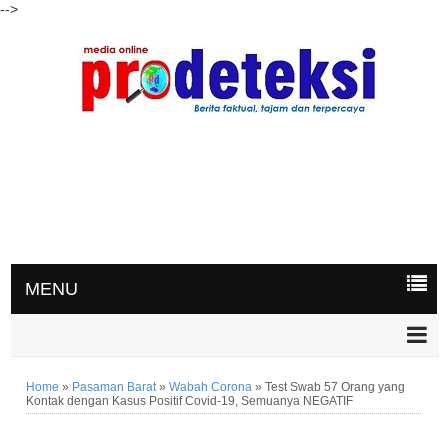
-->
MENU
Home
»
Pasaman Barat
»
Wabah Corona
»
Test Swab 57 Orang yang
Kontak dengan Kasus Positif Covid-19, Semuanya NEGATIF