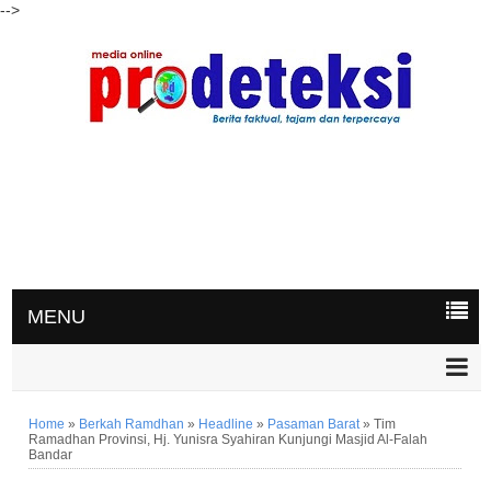
-->
MENU
Home
»
Berkah Ramdhan
»
Headline
»
Pasaman Barat
»
Tim
Ramadhan Provinsi, Hj. Yunisra Syahiran Kunjungi Masjid Al-Falah
Bandar