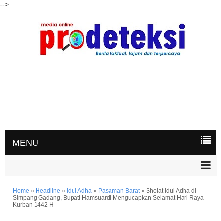
-->
MENU
Home
»
Headline
»
Idul Adha
»
Pasaman Barat
»
Sholat Idul Adha di
Simpang Gadang, Bupati Hamsuardi Mengucapkan Selamat Hari Raya
Kurban 1442 H