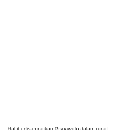
Hal itu disampaikan Risnawato dalam
rapat