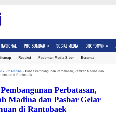
NASIONAL
PRO SUMBAR
SOCIAL MEDIA
DROPDOWN
itemap
Redaksi
Pedoman Media Siber
Beranda
ne
»
Pro Madina
»
Bahas Pembangunan Perbatasan, Pemkab Madina dan
ertemuan di Rantobaek
 Pembangunan Perbatasan,
b Madina dan Pasbar Gelar
muan di Rantobaek