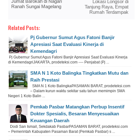
Jumat Barokah di Nagari
Lokasi Longsor di
Ranah Sungai Magelang
Tanjung Raya, Empat
Rumah Terdampak
Related Posts:
Pj Gubernur Sumut Agus Fatoni Banjir
Apresiasi Saat Evaluasi Kinerja di
Kemendagri
Pj Gubernur Sumut Agus Fatoni Banjir Apresiasi Saat Evaluasi Kinerja
di KemendagriJAKARTA, prodeteksi.com ---- Penjabat (Pj ...
SMA N 1 Koto Balingka Tingkatkan Mutu dan
Raih Prestasi
SMA N 1 Koto BalingkaPASAMAN BARAT, prodeteksi.com
– Dalam kurun waktu sekitar satu tahun memimpin SMA
Negeri 1 Koto Balin ...
Pemkab Pasbar Matangkan Perbup Insentif
Dokter Spesialis, Besaran Menyesuaikan
Keuangan Daerah
Dodi San Ismail, Sekdakab PasbarPASAMAN BARAT, prodeteksi.com
– Pemerintah Kabupaten Pasaman Barat (Pemkab Pasbar) s ...