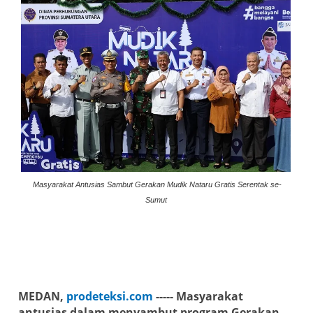
Masyarakat Antusias Sambut Gerakan Mudik Nataru Gratis Serentak se-
Sumut
MEDAN,
prodeteksi.com
----- Masyarakat
antusias dalam menyambut program Gerakan