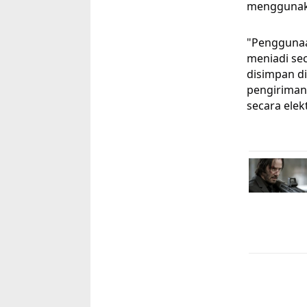
menggunaka
"Penggunaan
meniadi sec
disimpan di
pengiriman
secara elek