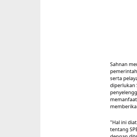
Sahnan men
pemerintaha
serta pelay
diperlukan 
penyelengg
memanfaatk
memberikan
"Hal ini di
tentang SPB
dengan dit