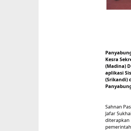
Panyabung
Kesra Sekr
(Madina)
D
aplikasi S
(Srikandi)
Panyabunga
Sahnan Pas
Jafar Sukh
diterapkan 
pemerintah