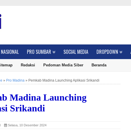
NASIONAL
PRO SUMBAR
SOCIAL MEDIA
DROPDOWN
itemap
Redaksi
Pedoman Media Siber
Beranda
ne
»
Pro Madina
»
Pemkab Madina Launching Aplikasi Srikandi
b Madina Launching
si Srikandi
SI
Selasa, 10 Desember 2024