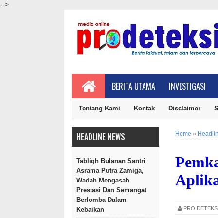
-->
BERITA UTAMA
INVESTIGASI
Tentang Kami
Kontak
Disclaimer
S
Home
»
Headli
HEADLINE NEWS
Pemka
Tabligh Bulanan Santri
Asrama Putra Zamiga,
Aplika
Wadah Mengasah
Prestasi Dan Semangat
Berlomba Dalam
PRO DETEK
Kebaikan