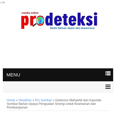
-->
MENU
Home
»
Headline
»
Pro Sumbar
»
Gubernur Mahyeldi dan Kapolda
Sumbar Bahas Upaya Penguatan Sinergi untuk Keamanan dan
Pembangunan