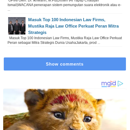
OPINI Oleh: Dr. Ikhwanri, M.Pd(Dosen IAI Yaptip Chadijah
Ismail)WACANA penerapan sistem pemungutan suara elektronik atau e-
...
Masuk Top 100 Indonesian Law Firms,
Mustika Raja Law Office Perkuat Peran Mitra
Strategis
Masuk Top 100 Indonesian Law Firms, Mustika Raja Law Office Perkuat
Peran sebagai Mitra Strategis Dunia UsahaJakarta, prod ...
Show comments