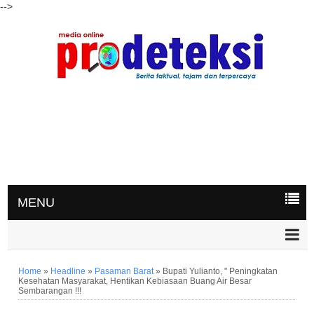
-->
MENU
Home
»
Headline
»
Pasaman Barat
»
Bupati Yulianto, " Peningkatan
Kesehatan Masyarakat, Hentikan Kebiasaan Buang Air Besar
Sembarangan !!!