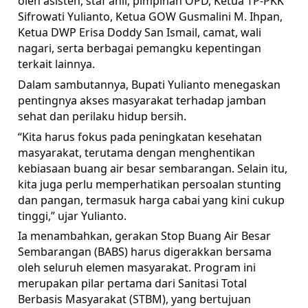
oleh asisten, staf ahli, pimpinan OPD, Ketua TP-PKK
Sifrowati Yulianto, Ketua GOW Gusmalini M. Ihpan,
Ketua DWP Erisa Doddy San Ismail, camat, wali
nagari, serta berbagai pemangku kepentingan
terkait lainnya.
Dalam sambutannya, Bupati Yulianto menegaskan
pentingnya akses masyarakat terhadap jamban
sehat dan perilaku hidup bersih.
“Kita harus fokus pada peningkatan kesehatan
masyarakat, terutama dengan menghentikan
kebiasaan buang air besar sembarangan. Selain itu,
kita juga perlu memperhatikan persoalan stunting
dan pangan, termasuk harga cabai yang kini cukup
tinggi,” ujar Yulianto.
Ia menambahkan, gerakan Stop Buang Air Besar
Sembarangan (BABS) harus digerakkan bersama
oleh seluruh elemen masyarakat. Program ini
merupakan pilar pertama dari Sanitasi Total
Berbasis Masyarakat (STBM), yang bertujuan