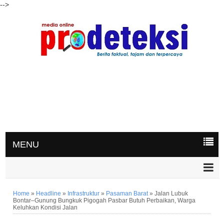
-->
MENU
Home
»
Headline
»
Infrastruktur
»
Pasaman Barat
»
Jalan Lubuk
Bontar–Gunung Bungkuk Pigogah Pasbar Butuh Perbaikan, Warga
Keluhkan Kondisi Jalan