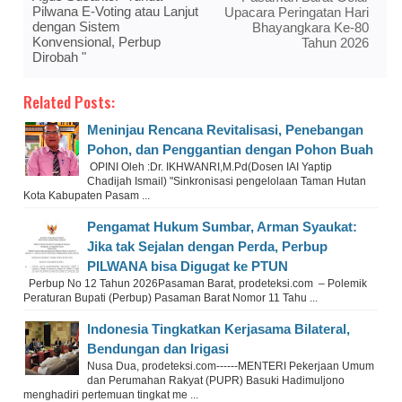
Pilwana E-Voting atau Lanjut
Upacara Peringatan Hari
dengan Sistem
Bhayangkara Ke-80
Konvensional, Perbup
Tahun 2026
Dirobah "
Related Posts:
Meninjau Rencana Revitalisasi, Penebangan
Pohon, dan Penggantian dengan Pohon Buah
OPINI Oleh :Dr. IKHWANRI,M.Pd(Dosen IAI Yaptip
Chadijah Ismail) "Sinkronisasi pengelolaan Taman Hutan
Kota Kabupaten Pasam ...
Pengamat Hukum Sumbar, Arman Syaukat:
Jika tak Sejalan dengan Perda, Perbup
PILWANA bisa Digugat ke PTUN
Perbup No 12 Tahun 2026Pasaman Barat, prodeteksi.com – Polemik
Peraturan Bupati (Perbup) Pasaman Barat Nomor 11 Tahu ...
Indonesia Tingkatkan Kerjasama Bilateral,
Bendungan dan Irigasi
Nusa Dua, prodeteksi.com------MENTERI Pekerjaan Umum
dan Perumahan Rakyat (PUPR) Basuki Hadimuljono
menghadiri pertemuan tingkat me ...