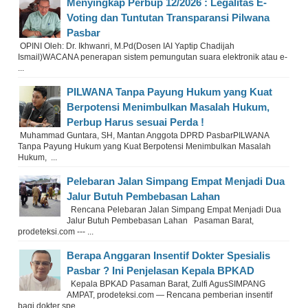
Menyingkap Perbup 12/2026 : Legalitas E-
Voting dan Tuntutan Transparansi Pilwana
Pasbar
OPINI Oleh: Dr. Ikhwanri, M.Pd(Dosen IAI Yaptip Chadijah
Ismail)WACANA penerapan sistem pemungutan suara elektronik atau e-
...
PILWANA Tanpa Payung Hukum yang Kuat
Berpotensi Menimbulkan Masalah Hukum,
Perbup Harus sesuai Perda !
Muhammad Guntara, SH, Mantan Anggota DPRD PasbarPILWANA
Tanpa Payung Hukum yang Kuat Berpotensi Menimbulkan Masalah
Hukum, ...
Pelebaran Jalan Simpang Empat Menjadi Dua
Jalur Butuh Pembebasan Lahan
Rencana Pelebaran Jalan Simpang Empat Menjadi Dua
Jalur Butuh Pembebasan Lahan Pasaman Barat,
prodeteksi.com --- ...
Berapa Anggaran Insentif Dokter Spesialis
Pasbar ? Ini Penjelasan Kepala BPKAD
Kepala BPKAD Pasaman Barat, Zulfi AgusSIMPANG
AMPAT, prodeteksi.com — Rencana pemberian insentif
bagi dokter spe ...