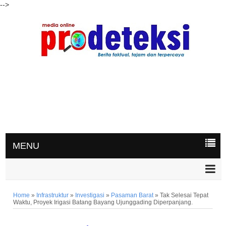
-->
MENU
Home
»
Infrastruktur
»
Investigasi
»
Pasaman Barat
»
Tak Selesai Tepat
Waktu, Proyek Irigasi Batang Bayang Ujunggading Diperpanjang.