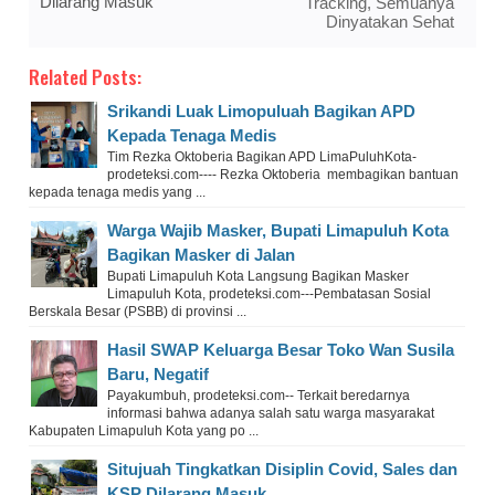
Dilarang Masuk
Tracking, Semuanya
Dinyatakan Sehat
Related Posts:
Srikandi Luak Limopuluah Bagikan APD
Kepada Tenaga Medis
Tim Rezka Oktoberia Bagikan APD LimaPuluhKota-
prodeteksi.com---- Rezka Oktoberia membagikan bantuan
kepada tenaga medis yang ...
Warga Wajib Masker, Bupati Limapuluh Kota
Bagikan Masker di Jalan
Bupati Limapuluh Kota Langsung Bagikan Masker
Limapuluh Kota, prodeteksi.com---Pembatasan Sosial
Berskala Besar (PSBB) di provinsi ...
Hasil SWAP Keluarga Besar Toko Wan Susila
Baru, Negatif
Payakumbuh, prodeteksi.com-- Terkait beredarnya
informasi bahwa adanya salah satu warga masyarakat
Kabupaten Limapuluh Kota yang po ...
Situjuah Tingkatkan Disiplin Covid, Sales dan
KSP Dilarang Masuk