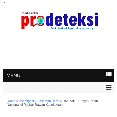
-->
MENU
Home
»
Investigasi
»
Pasaman Barat
»
Hati-hati…! Proyek Jalan
Nasional di Pasbar Rawan Kecelakaan