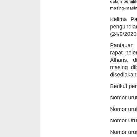
dalam pemili
masing-masin
Kelima Pa
pengundi
(24/9/2020
Pantauan 
rapat pel
Alharis, 
masing di
disediakan
Berikut pe
Nomor urut
Nomor urut
Nomor Urut
Nomor urut 