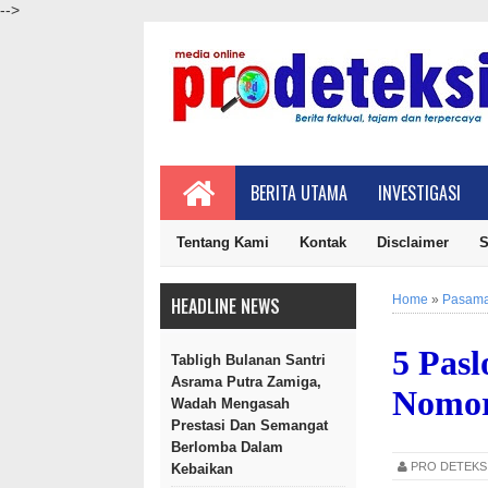
-->
BERITA UTAMA
INVESTIGASI
Tentang Kami
Kontak
Disclaimer
S
Home
»
Pasama
HEADLINE NEWS
5 Pasl
Tabligh Bulanan Santri
Asrama Putra Zamiga,
Nomor
Wadah Mengasah
Prestasi Dan Semangat
Berlomba Dalam
PRO DETEK
Kebaikan