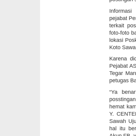
Informasi
pejabat Pe
terkait p
foto-foto 
lokasi Pos
Koto Sawa
Karena di
Pejabat AS
Tegar Maru
petugas Ba
“Ya benar
posstinga
hemat kami
Y. CENTER
Sawah Uju
hal itu b
Akun FB, y