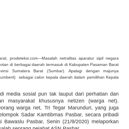
t, prodeteksi.com—Masalah netralitas aparatur sipil negara
orotan di berbagai daerah termasuk di Kabupaten Pasaman Barat
ovinsi Sumatera Barat (Sumbar). Apalagi dengan majunya
cumbent) sebagai calon kepala daerah dalam pemilihan Kepala
di media sosial pun tak lauput dari perhatian dan
n masyarakat khususnya netizen (warga net).
eorang warga net, Tri Tegar Marunduri, yang juga
elompok Sadar Kamtibmas Pasbar, secara pribadi
i Bawaslu Pasbar, Senin (21/9/2020) melaporkan
salah seorang pejabat ASN Pasbar.