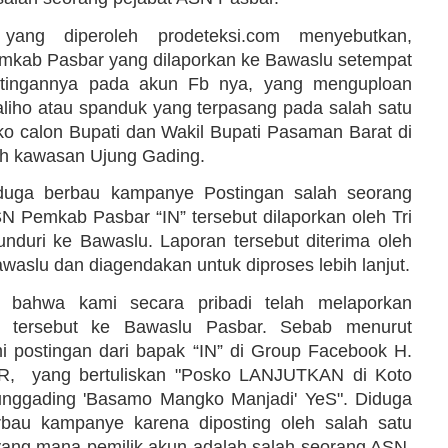
 yang diperoleh prodeteksi.com menyebutkan,
mkab Pasbar yang dilaporkan ke Bawaslu setempat
ostingannya pada akun Fb nya, yang menguploan
baliho atau spanduk yang terpasang pada salah satu
ko calon Bupati dan Wakil Bupati Pasaman Barat di
h kawasan Ujung Gading.
duga berbau kampanye Postingan salah seorang
N Pemkab Pasbar “IN” tersebut dilaporkan oleh Tri
nduri ke Bawaslu. Laporan tersebut diterima oleh
waslu dan diagendakan untuk diproses lebih lanjut.
 bahwa kami secara pribadi telah melaporkan
n tersebut ke Bawaslu Pasbar. Sebab menurut
 postingan dari bapak “IN” di Group Facebook H.
, yang bertuliskan "Posko LANJUTKAN di Koto
nggading 'Basamo Mangko Manjadi' YeS". Diduga
erbau kampanye karena diposting oleh salah satu
ang mana pemilik akun adalah salah seorang ASN,