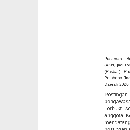
Pasaman Bara
(ASN) jadi s
(Pasbar) Pr
Petahana (in
Daerah 2020.
Postingan 
pengawasa
Terbukti s
anggota K
mendatang
postingan 