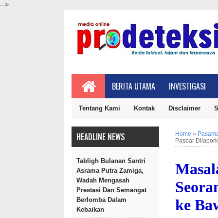
-->
BERITA UTAMA
INVESTIGASI
Tentang Kami
Kontak
Disclaimer
S
Home
»
Pasama
HEADLINE NEWS
Pasbar Dilapor
Tabligh Bulanan Santri
Masala
Asrama Putra Zamiga,
Wadah Mengasah
Seora
Prestasi Dan Semangat
ke Ba
Berlomba Dalam
Kebaikan