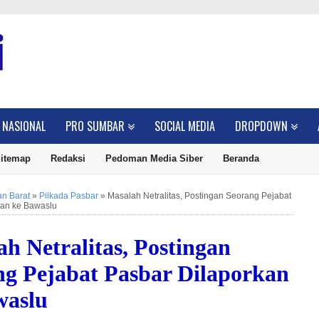
NASIONAL
PRO SUMBAR
SOCIAL MEDIA
DROPDOWN
itemap
Redaksi
Pedoman Media Siber
Beranda
n Barat
»
Pilkada Pasbar
»
Masalah Netralitas, Postingan Seorang Pejabat
kan ke Bawaslu
h Netralitas, Postingan
ng Pejabat Pasbar Dilaporkan
waslu