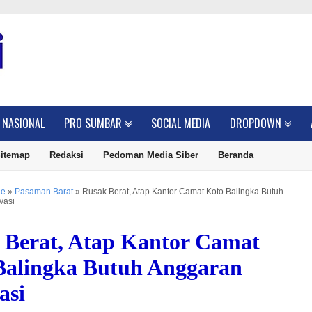
NASIONAL
PRO SUMBAR
SOCIAL MEDIA
DROPDOWN
itemap
Redaksi
Pedoman Media Siber
Beranda
ne
»
Pasaman Barat
»
Rusak Berat, Atap Kantor Camat Koto Balingka Butuh
vasi
 Berat, Atap Kantor Camat
Balingka Butuh Anggaran
asi