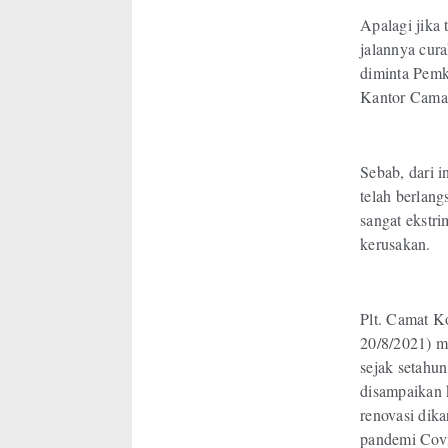
Apalagi jika 
jalannya cura
diminta Pemk
Kantor Camat
Sebab, dari i
telah berlang
sangat ekstri
kerusakan.
Plt. Camat K
20/8/2021) m
sejak setahu
disampaikan 
renovasi dika
pandemi Cov