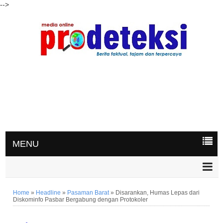
-->
MENU
Home
»
Headline
»
Pasaman Barat
»
Disarankan, Humas Lepas dari
Diskominfo Pasbar Bergabung dengan Protokoler