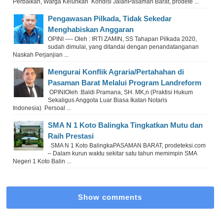
Perbaikan, Warga Keluhkan Kondisi JalanPasaman Barat, prodete ...
Pengawasan Pilkada, Tidak Sekedar
Menghabiskan Anggaran
OPINI ---- Oleh : IRTI ZAMIN, SS Tahapan Pilkada 2020,
sudah dimulai, yang ditandai dengan penandatanganan
Naskah Perjanjian ...
Mengurai Konflik Agraria/Pertahahan di
Pasaman Barat Melalui Program Landreform
OPINIOleh :Baldi Pramana, SH. MK,n (Praktisi Hukum
Sekaligus Anggota Luar Biasa Ikatan Notaris
Indonesia) Persoal ...
SMA N 1 Koto Balingka Tingkatkan Mutu dan
Raih Prestasi
SMA N 1 Koto BalingkaPASAMAN BARAT, prodeteksi.com
– Dalam kurun waktu sekitar satu tahun memimpin SMA
Negeri 1 Koto Balin ...
Show comments