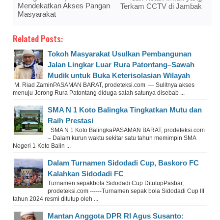
Mendekatkan Akses Pangan
Terkam CCTV di Jambak
Masyarakat
Related Posts:
Tokoh Masyarakat Usulkan Pembangunan
Jalan Lingkar Luar Rura Patontang–Sawah
Mudik untuk Buka Keterisolasian Wilayah
M. Riad ZaminPASAMAN BARAT, prodeteksi.com — Sulitnya akses
menuju Jorong Rura Patontang diduga salah satunya disebab ...
SMA N 1 Koto Balingka Tingkatkan Mutu dan
Raih Prestasi
SMA N 1 Koto BalingkaPASAMAN BARAT, prodeteksi.com
– Dalam kurun waktu sekitar satu tahun memimpin SMA
Negeri 1 Koto Balin ...
Dalam Turnamen Sidodadi Cup, Baskoro FC
Kalahkan Sidodadi FC
Turnamen sepakbola Sidodadi Cup DitutupPasbar,
prodeteksi.com ------Turnamen sepak bola Sidodadi Cup III
tahun 2024 resmi ditutup oleh ...
Mantan Anggota DPR RI Agus Susanto: