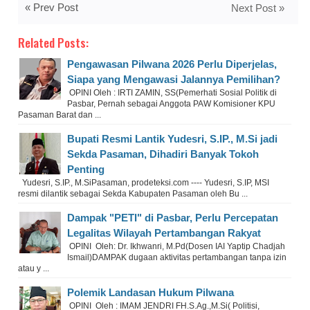
« Prev Post
Next Post »
Related Posts:
Pengawasan Pilwana 2026 Perlu Diperjelas,
Siapa yang Mengawasi Jalannya Pemilihan?
OPINI Oleh : IRTI ZAMIN, SS(Pemerhati Sosial Politik di
Pasbar, Pernah sebagai Anggota PAW Komisioner KPU
Pasaman Barat dan ...
Bupati Resmi Lantik Yudesri, S.IP., M.Si jadi
Sekda Pasaman, Dihadiri Banyak Tokoh
Penting
Yudesri, S.IP., M.SiPasaman, prodeteksi.com ---- Yudesri, S.IP, MSI
resmi dilantik sebagai Sekda Kabupaten Pasaman oleh Bu ...
Dampak "PETI" di Pasbar, Perlu Percepatan
Legalitas Wilayah Pertambangan Rakyat
OPINI Oleh: Dr. Ikhwanri, M.Pd(Dosen IAI Yaptip Chadjah
Ismail)DAMPAK dugaan aktivitas pertambangan tanpa izin
atau y ...
Polemik Landasan Hukum Pilwana
OPINI Oleh : IMAM JENDRI FH.S.Ag.,M.Si( Politisi,