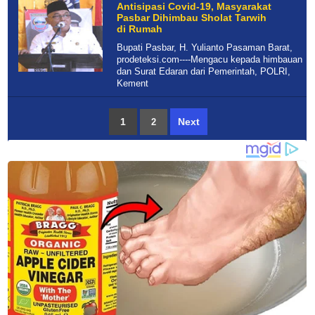
Antisipasi Covid-19, Masyarakat
Pasbar Dihimbau Sholat Tarwih
di Rumah
Bupati Pasbar, H. Yulianto Pasaman Barat,
prodeteksi.com----Mengacu kepada himbauan
dan Surat Edaran dari Pemerintah, POLRI,
Kement
1
Next
2