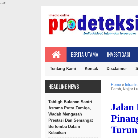
-->
BERITA UTAMA
INVESTIGASI
Tentang Kami
Kontak
Disclaimer
S
Home
»
Infrastr
HEADLINE NEWS
Parah, Najjar L
Tabligh Bulanan Santri
Jalan
Asrama Putra Zamiga,
Wadah Mengasah
Pinan
Prestasi Dan Semangat
Turun
Berlomba Dalam
Kebaikan