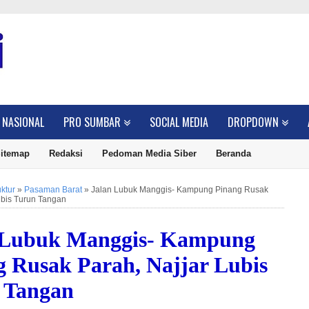
NASIONAL
PRO SUMBAR
SOCIAL MEDIA
DROPDOWN
itemap
Redaksi
Pedoman Media Siber
Beranda
uktur
»
Pasaman Barat
»
Jalan Lubuk Manggis- Kampung Pinang Rusak
ubis Turun Tangan
 Lubuk Manggis- Kampung
g Rusak Parah, Najjar Lubis
 Tangan