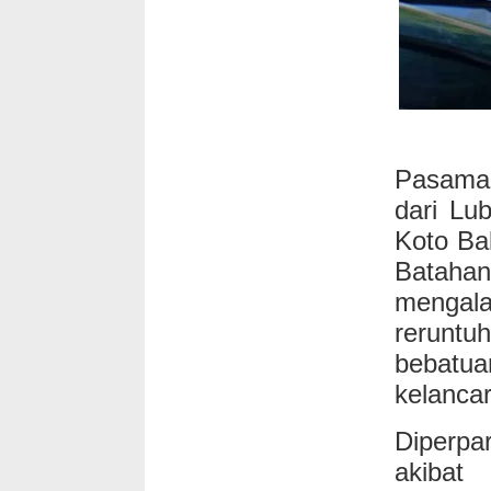
Pasaman
dari Lu
Koto Ba
Batahan
mengala
rerunt
bebatua
kelancar
Diperp
akibat 