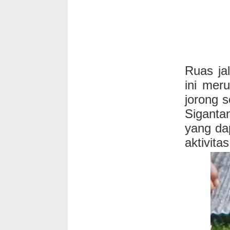
Ruas ja
ini mer
jorong 
Sigant
yang dap
aktivita