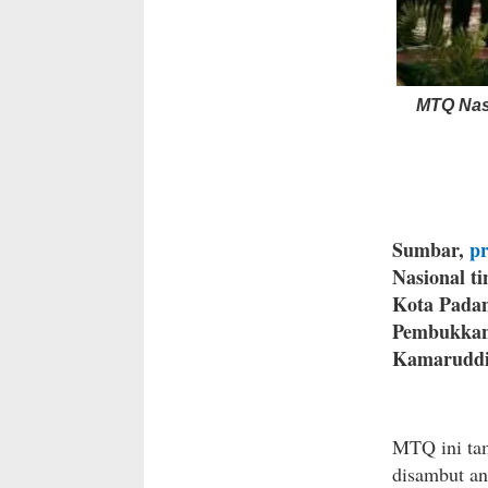
MTQ Nasi
Sumbar,
pr
Nasional ti
Kota Padan
Pembukkan 
Kamaruddi
MTQ ini tam
disambut an