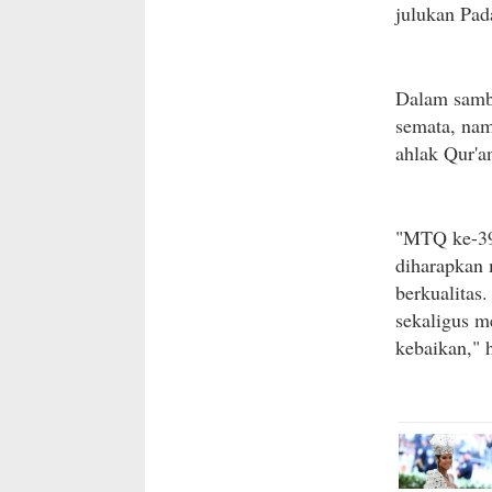
julukan Pad
Dalam samb
semata, na
ahlak Qur'a
"MTQ ke-39
diharapkan
berkualitas
sekaligus m
kebaikan,"