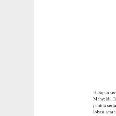
Harapan se
Mahyeldi. I
panitia ser
lokasi acar