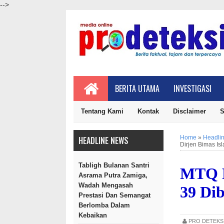
-->
BERITA UTAMA
INVESTIGASI
Tentang Kami
Kontak
Disclaimer
S
Home
»
Headli
HEADLINE NEWS
Dirjen Bimas Is
Tabligh Bulanan Santri
MTQ N
Asrama Putra Zamiga,
Wadah Mengasah
39 Di
Prestasi Dan Semangat
Berlomba Dalam
Kebaikan
PRO DETEK