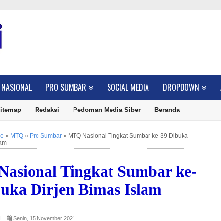
NASIONAL
PRO SUMBAR
SOCIAL MEDIA
DROPDOWN
itemap
Redaksi
Pedoman Media Siber
Beranda
ne
»
MTQ
»
Pro Sumbar
»
MTQ Nasional Tingkat Sumbar ke-39 Dibuka
lam
asional Tingkat Sumbar ke-
buka Dirjen Bimas Islam
SI
Senin, 15 November 2021