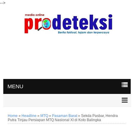
-->
MENU
Home
»
Headline
»
MTQ
»
Pasaman Barat
»
Sekda Pasbar, Hendra
Putra Tinjau Persiapan MTQ Nasional XI di Koto Balingka