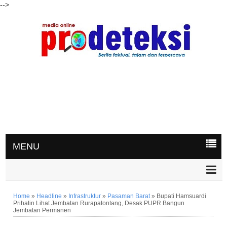
-->
MENU
Home
»
Headline
»
Infrastruktur
»
Pasaman Barat
»
Bupati Hamsuardi
Prihatin Lihat Jembatan Rurapatontang, Desak PUPR Bangun
Jembatan Permanen