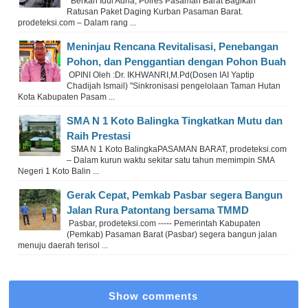
Berkah Idul Adha, Polres Pasaman Barat Bagikan
Ratusan Paket Daging Kurban Pasaman Barat.
prodeteksi.com – Dalam rang ...
Meninjau Rencana Revitalisasi, Penebangan
Pohon, dan Penggantian dengan Pohon Buah
OPINI Oleh :Dr. IKHWANRI,M.Pd(Dosen IAI Yaptip
Chadijah Ismail) "Sinkronisasi pengelolaan Taman Hutan
Kota Kabupaten Pasam ...
SMA N 1 Koto Balingka Tingkatkan Mutu dan
Raih Prestasi
SMA N 1 Koto BalingkaPASAMAN BARAT, prodeteksi.com
– Dalam kurun waktu sekitar satu tahun memimpin SMA
Negeri 1 Koto Balin ...
Gerak Cepat, Pemkab Pasbar segera Bangun
Jalan Rura Patontang bersama TMMD
Pasbar, prodeteksi.com ----- Pemerintah Kabupaten
(Pemkab) Pasaman Barat (Pasbar) segera bangun jalan
menuju daerah terisol ...
Show comments